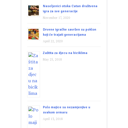
Naseljenici otoka Catan društvena
igra za sve generacije
November 17, 2020
Drvene igračke savršen su poklon
koji će trajati generacijama
April 22, 2020
Zaštita za djecu na biciklima
May 25, 2018
Polo majice su nezamjenjive u
svakom ormaru
April 13, 2018