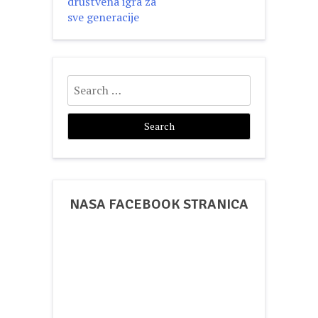
navigation
društvena igra za
sve generacije
Search
for:
NASA FACEBOOK STRANICA