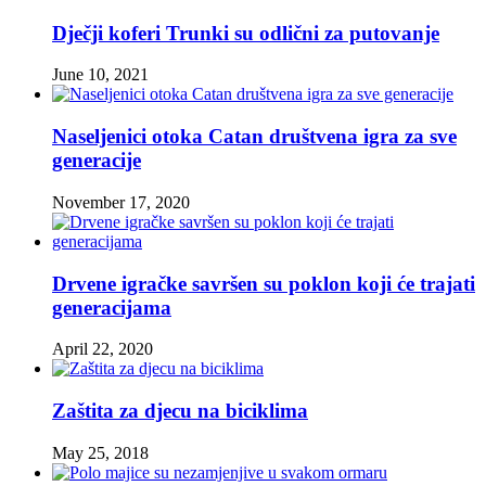
Dječji koferi Trunki su odlični za putovanje
June 10, 2021
Naseljenici otoka Catan društvena igra za sve
generacije
November 17, 2020
Drvene igračke savršen su poklon koji će trajati
generacijama
April 22, 2020
Zaštita za djecu na biciklima
May 25, 2018