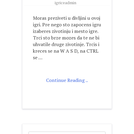
igriceadmin
Moras preziveti u divljini u ovoj
igri. Pre nego sto zapocens igru
izaberes zivotinju i mesto igre.
Trci sto brze mozes da te ne bi
uhvatile druge zivotinje. Trcis i
kreces se na W A S D, na CTRL
se …
Continue Reading ..
Search