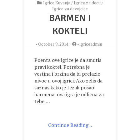
Igrice Kuvanja
/
Igrice za decu
/
Igrice za devojcice
BARMEN I
KOKTELI
-
October 9, 2014
-
igriceadmin
Poenta ove igrice je da smutis
pravi koktel. Potrebna je
vestina i brzina da bi prelazio
nivoe u ovoj igrici. Ako zelis da
saznas kako je tezak posao
barmena, ova igra je odlicna za
tebe.…
Continue Reading ..