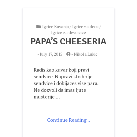
Igrice Kuvanja
/
Igrice za decu
/
Igrice za devojcice
PAPA’S CHEESERIA
-
July 17, 2015
-
Nikola Lukic
Radis kao kuvar koji pravi
sendvice. Napravi sto bolje
sendvice i dobijaces vise para.
Ne dozvoli da imas ljute
musterije.…
Continue Reading ..