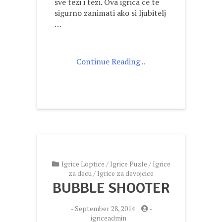
sve tezi i tezi. Ova igrica ce te
sigurno zanimati ako si ljubitelj
…
Continue Reading ..
Igrice Loptice
/
Igrice Puzle
/
Igrice
za decu
/
Igrice za devojcice
BUBBLE SHOOTER
-
September 28, 2014
-
igriceadmin