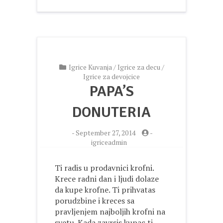
Igrice Kuvanja
/
Igrice za decu
/
Igrice za devojcice
PAPA’S
DONUTERIA
-
September 27, 2014
-
igriceadmin
Ti radis u prodavnici krofni.
Krece radni dan i ljudi dolaze
da kupe krofne. Ti prihvatas
porudzbine i kreces sa
pravljenjem najboljih krofni na
svetu. Kada zavrsis kupac ti