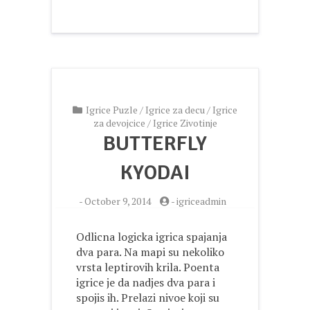
Igrice Puzle
/
Igrice za decu
/
Igrice
za devojcice
/
Igrice Zivotinje
BUTTERFLY
KYODAI
-
October 9, 2014
-
igriceadmin
Odlicna logicka igrica spajanja
dva para. Na mapi su nekoliko
vrsta leptirovih krila. Poenta
igrice je da nadjes dva para i
spojis ih. Prelazi nivoe koji su