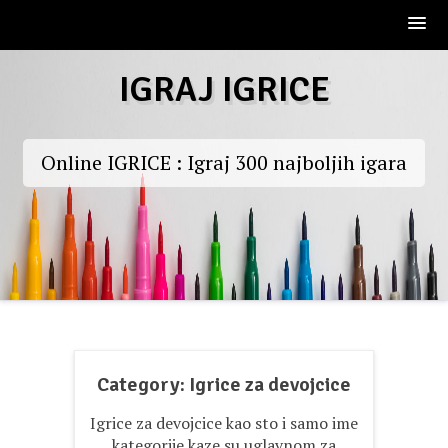
Skip
IGRAJ IGRICE
to
content
Online IGRICE : Igraj 300 najboljih igara
Category:
Igrice za devojcice
Igrice za devojcice kao sto i samo ime
kategorije kaze su uglavnom za