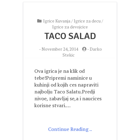
Igrice Kuvanja
/
Igrice za decu
/
Igrice za devojcice
TACO SALAD
-
November 24, 2014
-
Darko
Stekic
Ova igrica je na klik od
tebe!Pripremi naminice u
kuhinji od kojih ces napraviti
najbolju Taco Salatu.Predji
nivoe, zabavljaj se,a i naucices
korisne stvari.…
Continue Reading ..