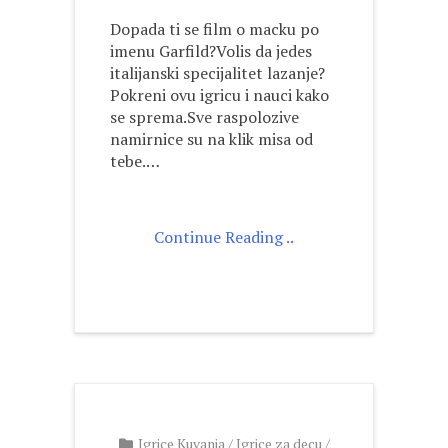
Dopada ti se film o macku po
imenu Garfild?Volis da jedes
italijanski specijalitet lazanje?
Pokreni ovu igricu i nauci kako
se sprema.Sve raspolozive
namirnice su na klik misa od
tebe.…
Continue Reading ..
Igrice Kuvanja
/
Igrice za decu
/