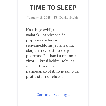
TIME TO SLEEP
-
January 18, 2015
-
Darko Stekic
Na tebi je ozbiljan
zadatak.Potrebno je da
pripremis bebu za
spavanje.Moras je nahraniti,
okupati i sve ostalo sto je
potrebno.Bas kao i u realnom
zivotu.Ukrasi bebinu sobu da
ona bude secna i
nasmejana.Potebno je samo da
pratis sta ti strelice …
Continue Reading ..