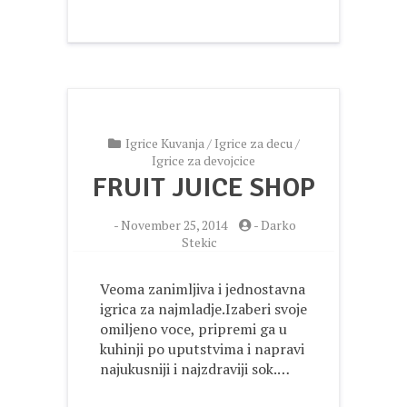
Igrice Kuvanja
/
Igrice za decu
/
Igrice za devojcice
FRUIT JUICE SHOP
-
November 25, 2014
-
Darko
Stekic
Veoma zanimljiva i jednostavna
igrica za najmladje.Izaberi svoje
omiljeno voce, pripremi ga u
kuhinji po uputstvima i napravi
najukusniji i najzdraviji sok.…