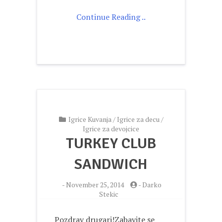
Continue Reading ..
Igrice Kuvanja
/
Igrice za decu
/
Igrice za devojcice
TURKEY CLUB
SANDWICH
-
November 25, 2014
-
Darko
Stekic
Pozdrav drugari!Zabavite se