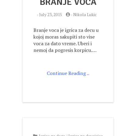
BRANJE VOCA
-
July 23, 2015
-
Nikola Lukic
Branje voca je igrica za decu u
kojoj moras sakupiti sto vise
voca za dato vreme. Uberi i
nemoj da pogresis korpicu.…
Continue Reading ..
Igrice za decu
/
Igrice za devojcice