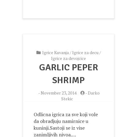
Igrice Kuvanja
/
Igrice za decu
/
Igrice za devojcice
GARLIC PEPER
SHRIMP
-
November 23, 2014
-
Darko
Stekic
Odlicna igrica za sve koji vole
da obradjuju namirnice u
kuninji.Sastoji se iz vise
zanimljivih nivoa.…