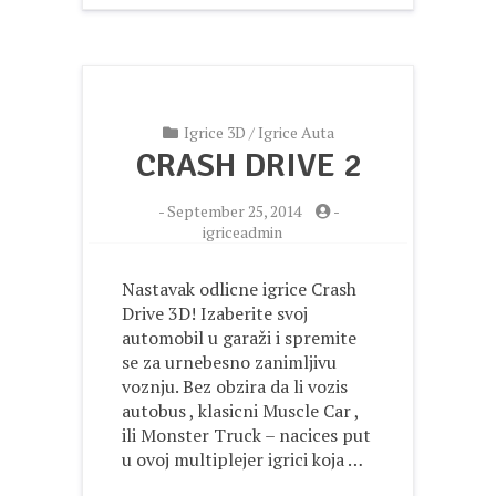
Igrice 3D
/
Igrice Auta
CRASH DRIVE 2
-
September 25, 2014
-
igriceadmin
Nastavak odlicne igrice Crash
Drive 3D! Izaberite svoj
automobil u garaži i spremite
se za urnebesno zanimljivu
voznju. Bez obzira da li vozis
autobus , klasicni Muscle Car ,
ili Monster Truck – nacices put
u ovoj multiplejer igrici koja …