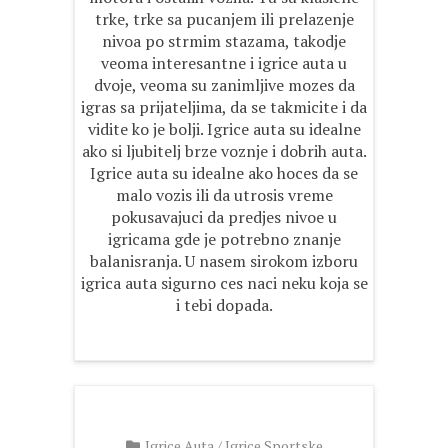
trke, trke sa pucanjem ili prelazenje
nivoa po strmim stazama, takodje
veoma interesantne i igrice auta u
dvoje, veoma su zanimljive mozes da
igras sa prijateljima, da se takmicite i da
vidite ko je bolji. Igrice auta su idealne
ako si ljubitelj brze voznje i dobrih auta.
Igrice auta su idealne ako hoces da se
malo vozis ili da utrosis vreme
pokusavajuci da predjes nivoe u
igricama gde je potrebno znanje
balanisranja. U nasem sirokom izboru
igrica auta sigurno ces naci neku koja se
i tebi dopada.
Igrice Auta
/
Igrice Sportske