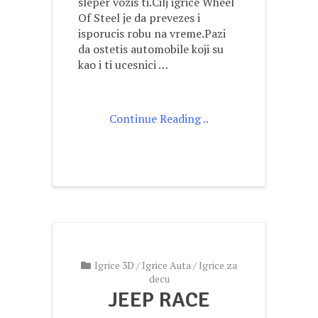
sleper vozis ti.Cilj igrice Wheel
Of Steel je da prevezes i
isporucis robu na vreme.Pazi
da ostetis automobile koji su
kao i ti ucesnici …
Continue Reading ..
Igrice 3D
/
Igrice Auta
/
Igrice za
decu
JEEP RACE