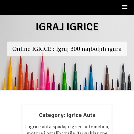
Skip
IGRAJ IGRICE
to
content
Online IGRICE : Igraj 300 najboljih igara
Category:
Igrice Auta
U igrice auta spadaju igrice automobila,
motora i ostalih vozila. Tu su klasicne