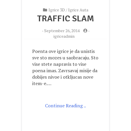
Igrice 3D
/
Igrice Auta
TRAFFIC SLAM
-
September 26, 2014
-
igriceadmin
Poenta ove igrice je da unistis
sve sto mozes u saobracaju. Sto
vise stete napravis to vise
poena imas. Zavrsavaj misije da
dobijes nivoe i otkljucas nove
item-e.…
Continue Reading ..