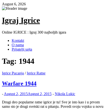
Skip
August 6, 2026
to
content
Igraj Igrice
Online IGRICE : Igraj 300 najboljih igara
Kontakt
O nama
Prijatelji sajta
Tag:
1944
Igrice Pucanja
/
Igrice Ratne
Warfare 1944
-
August 2, 2015
August 2, 2015
-
Nikola Lukic
Drugi deo popularne ratne igrice je tu! Sve je isto kao i u prvom
samo sto je drugi svetski rat u pitanju. Povedi svoju vojsku u novu