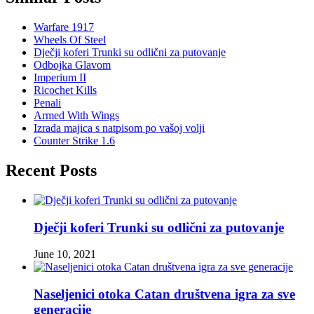
Warfare 1917
Wheels Of Steel
Dječji koferi Trunki su odlični za putovanje
Odbojka Glavom
Imperium II
Ricochet Kills
Penali
Armed With Wings
Izrada majica s natpisom po vašoj volji
Counter Strike 1.6
Recent Posts
Dječji koferi Trunki su odlični za putovanje
June 10, 2021
Naseljenici otoka Catan društvena igra za sve
generacije