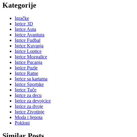
Kategorije
Igračke
Igrice 3D
Igrice Auta
Igrice Avantura
Igrice Fudbal
Igrice Kuvanja
Igrice Loptice
Igrice Mozgalice
Igrice Pucanja
Igrice Puzle
Igrice Ratne
Igrice sa kartama
Igrice Sportske
Igrice Tuče
Igrice za decu
Igrice za devojcice
Igrice za dvoje
Igrice Zivotinje
Moda i ljepota
Pokloni
Similar Posts