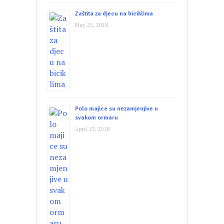
Zaštita za djecu na biciklima
May 25, 2018
Polo majice su nezamjenjive u
svakom ormaru
April 13, 2018