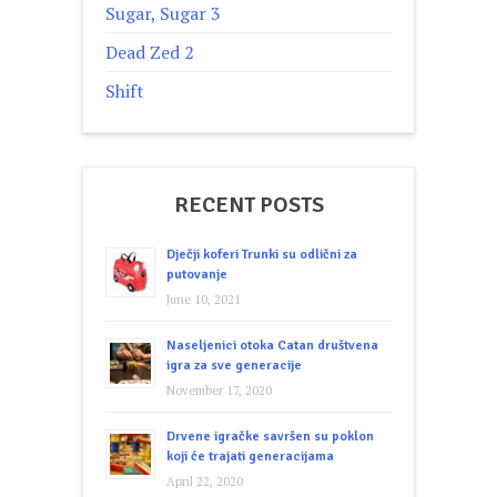
Sugar, Sugar 3
Dead Zed 2
Shift
RECENT POSTS
Dječji koferi Trunki su odlični za
putovanje
June 10, 2021
Naseljenici otoka Catan društvena
igra za sve generacije
November 17, 2020
Drvene igračke savršen su poklon
koji će trajati generacijama
April 22, 2020