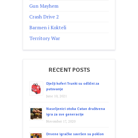
Gun Mayhem
Crash Drive 2
Barmen i Kokteli
Territory War
RECENT POSTS
Dječji koferi Trunki su odlični za
putovanje
June 10, 2021
Naseljenici otoka Catan društvena
igra za sve generacije
November 17, 2020
Drvene igračke savršen su poklon