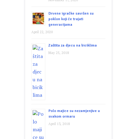
November 17, 2020
Drvene igračke savršen su
poklon koji će trajati
generacijama
April 22, 2020
Zaštita za djecu na biciklima
May 25, 2018
Polo majice su nezamjenjive u
svakom ormaru
April 13, 2018