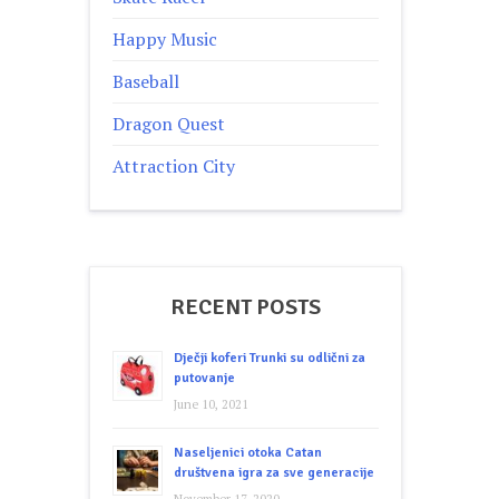
Happy Music
Baseball
Dragon Quest
Attraction City
RECENT POSTS
Dječji koferi Trunki su odlični za
putovanje
June 10, 2021
Naseljenici otoka Catan
društvena igra za sve generacije