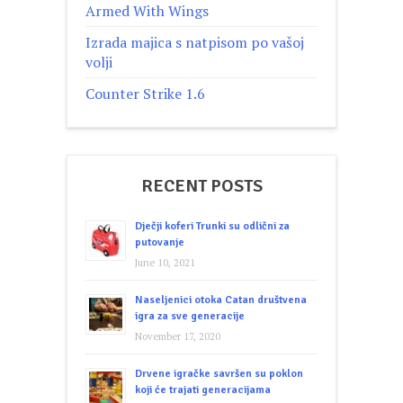
Armed With Wings
Izrada majica s natpisom po vašoj
volji
Counter Strike 1.6
RECENT POSTS
Dječji koferi Trunki su odlični za
putovanje
June 10, 2021
Naseljenici otoka Catan društvena
igra za sve generacije
November 17, 2020
Drvene igračke savršen su poklon
koji će trajati generacijama