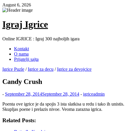
Skip
August 6, 2026
to
content
Igraj Igrice
Online IGRICE : Igraj 300 najboljih igara
Kontakt
O nama
Prijatelji sajta
Igrice Puzle
/
Igrice za decu
/
Igrice za devojcice
Candy Crush
-
September 28, 2014
September 28, 2014
-
igriceadmin
Poenta ove igrice je da spojis 3 ista slatkisa u redu i tako ih unistis.
Skupljas poene i prelazis nivoe. Veoma zarazna igrica.
Related Posts: