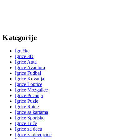
Kategorije
Igračke
Igrice 3D
Igrice Auta
Igrice Avantura
Igrice Fudbal
Igrice Kuvanja
Igrice Loptice
Igrice Mozgalice
Igrice Pucanja
Igrice Puzle
Igrice Ratne
Igrice sa kartama
Igrice Sportske
Igrice Tuče
Igrice za decu
Igrice za devojcice