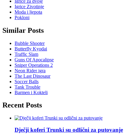
Igrice za dvoje
Igrice Zivotinje
Moda i ljepota
Pokloni
Similar Posts
Bubble Shooter
Butterfly Kyodai
Traffic Slam
Guns Of Apocalipse
Sniper Operations 2
Neon Rider igra
The Last Dinosaur
Soccer Balls
Tank Trouble
Barmen i Kokteli
Recent Posts
Dječji koferi Trunki su odlični za putovanje