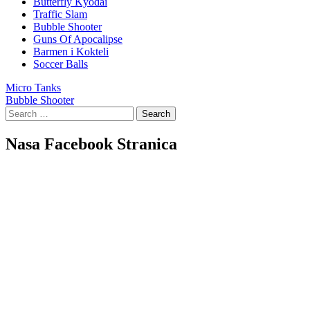
Butterfly Kyodai
Traffic Slam
Bubble Shooter
Guns Of Apocalipse
Barmen i Kokteli
Soccer Balls
Post
Micro Tanks
Bubble Shooter
navigation
Search
for:
Nasa Facebook Stranica