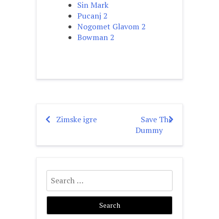
Sin Mark
Pucanj 2
Nogomet Glavom 2
Bowman 2
Zimske igre
Save The
Post
Dummy
navigation
Search
for: