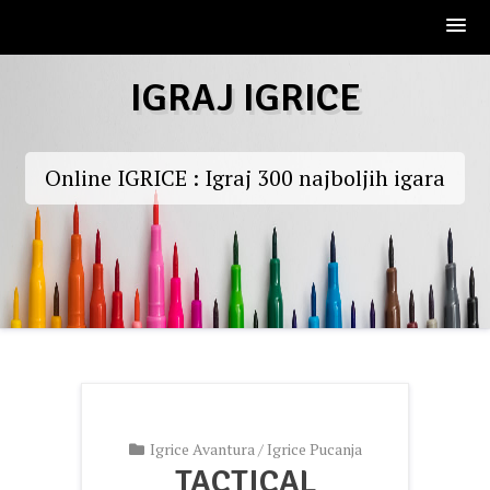
Skip
IGRAJ IGRICE
to
content
Online IGRICE : Igraj 300 najboljih igara
Igrice Avantura
/
Igrice Pucanja
TACTICAL