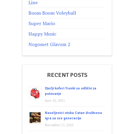
Line
Boom Boom Voleyball
Super Mario
Happy Music
Nogomet Glavom 2
RECENT POSTS
Dječji koferi Trunki su odlični za
putovanje
June 10, 2021
Naseljenici otoka Catan društvena
igra za sve generacije
November 17, 2020