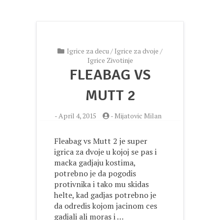
Igrice za decu
/
Igrice za dvoje
/
Igrice Zivotinje
FLEABAG VS
MUTT 2
-
April 4, 2015
-
Mijatovic Milan
Fleabag vs Mutt 2 je super
igrica za dvoje u kojoj se pas i
macka gadjaju kostima,
potrebno je da pogodis
protivnika i tako mu skidas
helte, kad gadjas potrebno je
da odredis kojom jacinom ces
gadjali ali moras i …