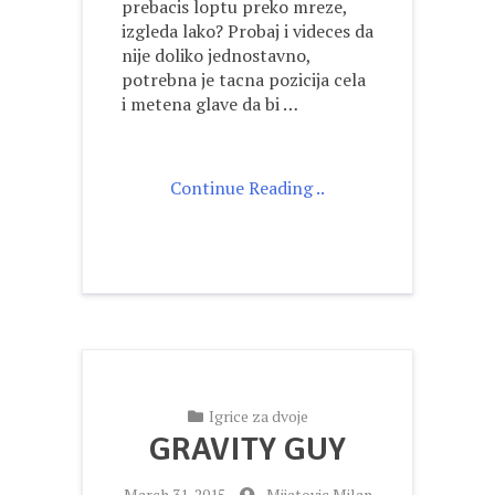
prebacis loptu preko mreze,
izgleda lako? Probaj i videces da
nije doliko jednostavno,
potrebna je tacna pozicija cela
i metena glave da bi …
Continue Reading ..
Igrice za dvoje
GRAVITY GUY
-
March 31, 2015
-
Mijatovic Milan