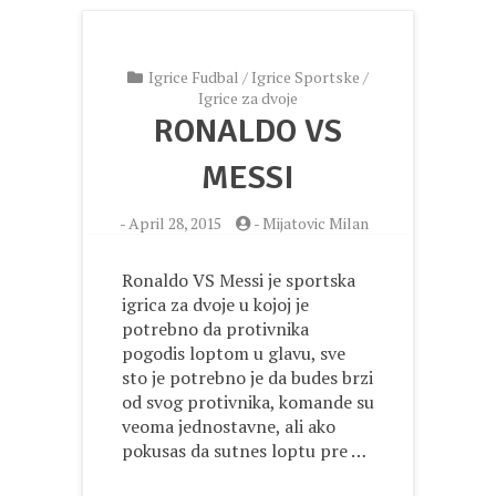
Igrice Fudbal
/
Igrice Sportske
/
Igrice za dvoje
RONALDO VS
MESSI
-
April 28, 2015
-
Mijatovic Milan
Ronaldo VS Messi je sportska
igrica za dvoje u kojoj je
potrebno da protivnika
pogodis loptom u glavu, sve
sto je potrebno je da budes brzi
od svog protivnika, komande su
veoma jednostavne, ali ako
pokusas da sutnes loptu pre …