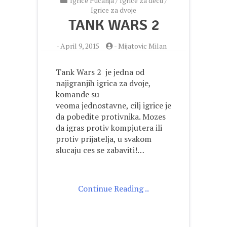
Igrice Pucanja
/
Igrice za decu
/
Igrice za dvoje
TANK WARS 2
-
April 9, 2015
-
Mijatovic Milan
Tank Wars 2 je jedna od
najigranjih igrica za dvoje,
komande su
veoma jednostavne, cilj igrice je
da pobedite protivnika. Mozes
da igras protiv kompjutera ili
protiv prijatelja, u svakom
slucaju ces se zabaviti!…
Continue Reading ..