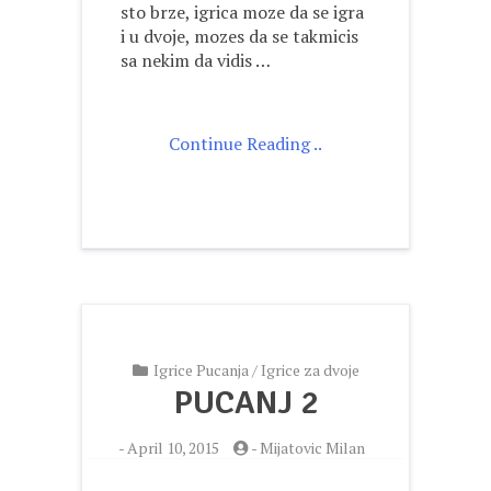
sto brze, igrica moze da se igra
i u dvoje, mozes da se takmicis
sa nekim da vidis …
Continue Reading ..
Igrice Pucanja
/
Igrice za dvoje
PUCANJ 2
-
April 10, 2015
-
Mijatovic Milan