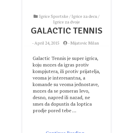
Igrice Sportske
/
Igrice za decu
/
Igrice za dvoje
GALACTIC TENNIS
-
April 24, 2015
-
Mijatovic Milan
Galactic Tennis je super igrica,
koju mozes da igras protiv
kompjutera, ili protiv prijatelja,
veoma je interesantna, a
komande su veoma jednostave,
mozes da se pomeras levo,
desno, napred ili nazad, ne
smes da dopustis da loptica
prodje pored tebe …