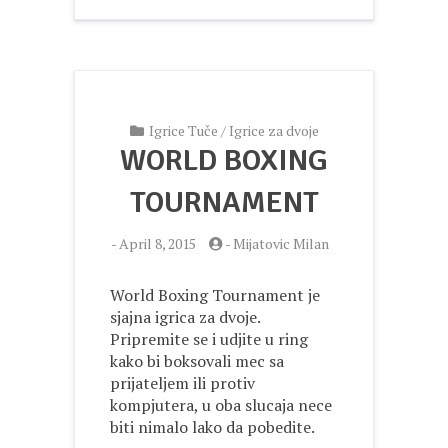
Igrice Tuče
/
Igrice za dvoje
WORLD BOXING
TOURNAMENT
-
April 8, 2015
-
Mijatovic Milan
World Boxing Tournament je
sjajna igrica za dvoje.
Pripremite se i udjite u ring
kako bi boksovali mec sa
prijateljem ili protiv
kompjutera, u oba slucaja nece
biti nimalo lako da pobedite.