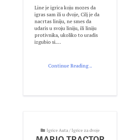
Line je igrica koju mozes da
igras sam ili u dvoje, Cilj je da
nacrtas liniju, ne smes da
udaris u svoju liniju, ili liniju
protivnika, ukoliko to uradis
izgubio si.…
Continue Reading ..
Igrice Auta
/
Igrice za dvoje
MARIO TRACTOR