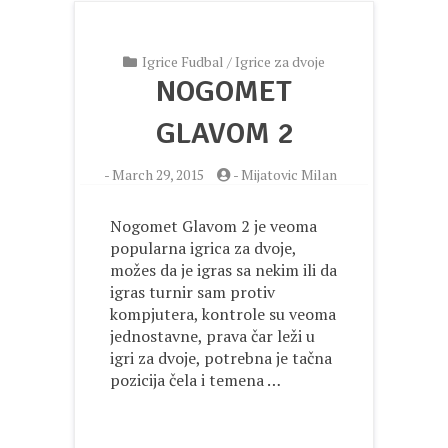
Igrice Fudbal
/
Igrice za dvoje
NOGOMET
GLAVOM 2
-
March 29, 2015
-
Mijatovic Milan
Nogomet Glavom 2 je veoma
popularna igrica za dvoje,
možes da je igras sa nekim ili da
igras turnir sam protiv
kompjutera, kontrole su veoma
jednostavne, prava čar leži u
igri za dvoje, potrebna je tačna
pozicija čela i temena …