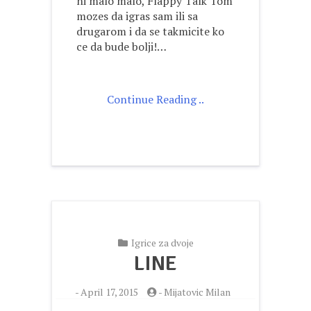
ni malo malo, Flappy Talk Tom
mozes da igras sam ili sa
drugarom i da se takmicite ko
ce da bude bolji!…
Continue Reading ..
Igrice za dvoje
LINE
-
April 17, 2015
-
Mijatovic Milan