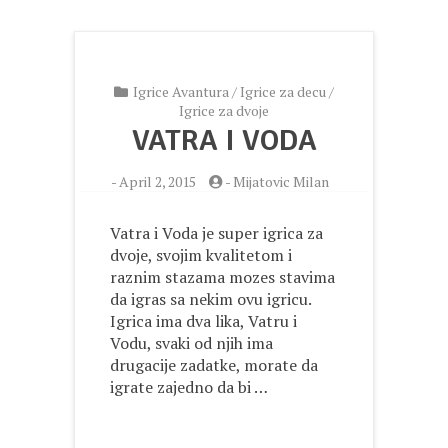
Igrice Avantura
/
Igrice za decu
/
Igrice za dvoje
VATRA I VODA
-
April 2, 2015
-
Mijatovic Milan
Vatra i Voda je super igrica za
dvoje, svojim kvalitetom i
raznim stazama mozes stavima
da igras sa nekim ovu igricu.
Igrica ima dva lika, Vatru i
Vodu, svaki od njih ima
drugacije zadatke, morate da
igrate zajedno da bi …