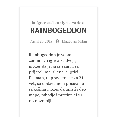
Igrice za decu
/
Igrice za dvoje
RAINBOGEDDON
-
April 20, 2015
-
Mijatovic Milan
Rainbogeddon je veoma
zanimljiva igrica za dvoje,
mozes da je igras sam ili sa
prijateljima, slicna je igrici
Pacman, napravljena je za 21
vek, sa dodavanjem pojacanja
sa kojima mozes da unistis deo
mape, takodje i protivnici su
raznovrsniji.…