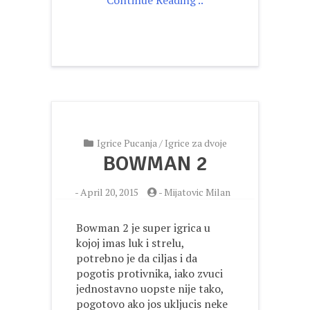
Continue Reading ..
Igrice Pucanja
/
Igrice za dvoje
BOWMAN 2
-
April 20, 2015
-
Mijatovic Milan
Bowman 2 je super igrica u
kojoj imas luk i strelu,
potrebno je da ciljas i da
pogotis protivnika, iako zvuci
jednostavno uopste nije tako,
pogotovo ako jos ukljucis neke