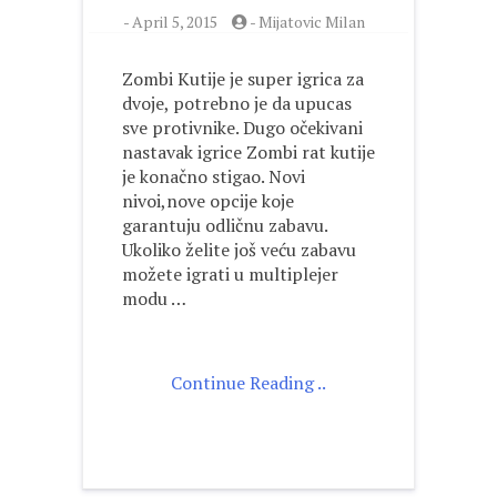
-
April 5, 2015
-
Mijatovic Milan
Zombi Kutije je super igrica za
dvoje, potrebno je da upucas
sve protivnike. Dugo očekivani
nastavak igrice Zombi rat kutije
je konačno stigao. Novi
nivoi,nove opcije koje
garantuju odličnu zabavu.
Ukoliko želite još veću zabavu
možete igrati u multiplejer
modu …
Continue Reading ..