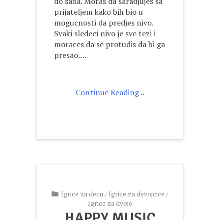
do sada. Moras da saradjujes sa
prijateljem kako bih bio u
mogucnosti da predjes nivo.
Svaki sledeci nivo je sve tezi i
moraces da se protudis da bi ga
presao.…
Continue Reading ..
Igrice za decu
/
Igrice za devojcice
/
Igrice za dvoje
HAPPY MUSIC