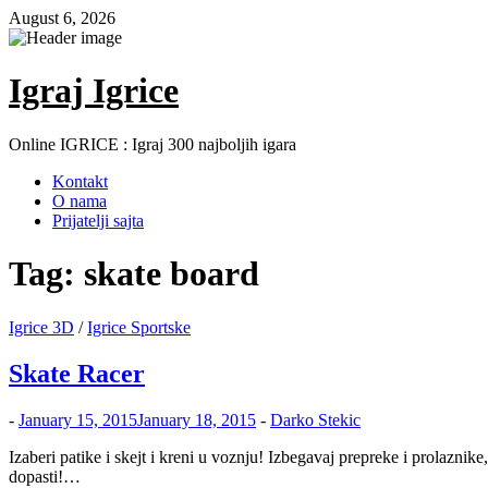
Skip
August 6, 2026
to
content
Igraj Igrice
Online IGRICE : Igraj 300 najboljih igara
Kontakt
O nama
Prijatelji sajta
Tag:
skate board
Igrice 3D
/
Igrice Sportske
Skate Racer
-
January 15, 2015
January 18, 2015
-
Darko Stekic
Izaberi patike i skejt i kreni u voznju! Izbegavaj prepreke i prolaznik
dopasti!…