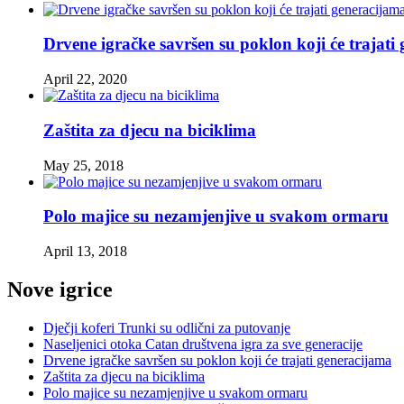
Drvene igračke savršen su poklon koji će trajati
April 22, 2020
Zaštita za djecu na biciklima
May 25, 2018
Polo majice su nezamjenjive u svakom ormaru
April 13, 2018
Nove igrice
Dječji koferi Trunki su odlični za putovanje
Naseljenici otoka Catan društvena igra za sve generacije
Drvene igračke savršen su poklon koji će trajati generacijama
Zaštita za djecu na biciklima
Polo majice su nezamjenjive u svakom ormaru