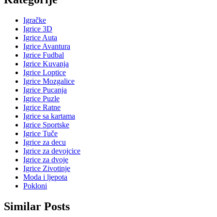
Igračke
Igrice 3D
Igrice Auta
Igrice Avantura
Igrice Fudbal
Igrice Kuvanja
Igrice Loptice
Igrice Mozgalice
Igrice Pucanja
Igrice Puzle
Igrice Ratne
Igrice sa kartama
Igrice Sportske
Igrice Tuče
Igrice za decu
Igrice za devojcice
Igrice za dvoje
Igrice Zivotinje
Moda i ljepota
Pokloni
Similar Posts