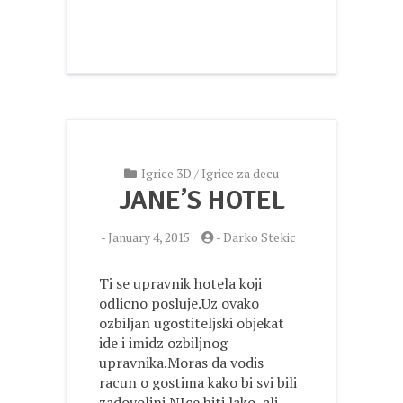
Igrice 3D
/
Igrice za decu
JANE’S HOTEL
-
January 4, 2015
-
Darko Stekic
Ti se upravnik hotela koji
odlicno posluje.Uz ovako
ozbiljan ugostiteljski objekat
ide i imidz ozbiljnog
upravnika.Moras da vodis
racun o gostima kako bi svi bili
zadovoljni.NIce biti lako, ali