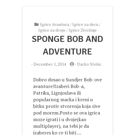
Igrice Avantura
/
Igrice za decu
/
Igrice za dvoje
/
Igrice Zivotinje
SPONGE BOB AND
ADVENTURE
-
December 1, 2014
-
Darko Stekic
Dobro dosao u Sundjer Bob-ove
avanture!Izaberi Bob-a,
Patrika, Lignjoslava ili
popularnog macka i kreni u
bitku protiv stvorenja koja zive
pod morem.Posto se ova igrica
moze igrati i u dvoje(kao
multiplayer), na tebi je da
izaberes ko ce ti biti …