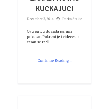
KUCKAJUCI
-
December 3, 2014
-
Darko Stekic
Ovu igricu do sada jos nisi
pokusao.Pokreni je i videces o
cemu se radi.…
Continue Reading ..