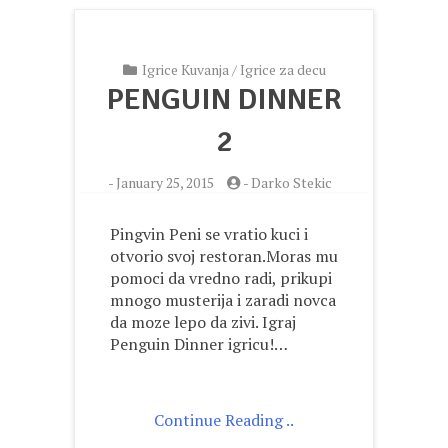
Igrice Kuvanja
/
Igrice za decu
PENGUIN DINNER
2
-
January 25, 2015
-
Darko Stekic
Pingvin Peni se vratio kuci i
otvorio svoj restoran.Moras mu
pomoci da vredno radi, prikupi
mnogo musterija i zaradi novca
da moze lepo da zivi. Igraj
Penguin Dinner igricu!…
Continue Reading ..