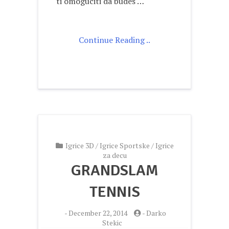
ti omoguciti da budes …
Continue Reading ..
Igrice 3D
/
Igrice Sportske
/
Igrice
za decu
GRANDSLAM
TENNIS
-
December 22, 2014
-
Darko
Stekic