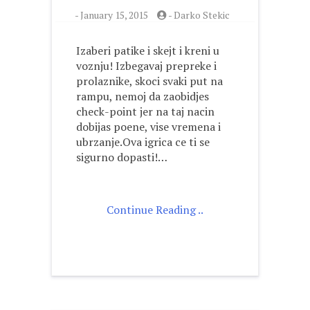
-
January 15, 2015
-
Darko Stekic
Izaberi patike i skejt i kreni u
voznju! Izbegavaj prepreke i
prolaznike, skoci svaki put na
rampu, nemoj da zaobidjes
check-point jer na taj nacin
dobijas poene, vise vremena i
ubrzanje.Ova igrica ce ti se
sigurno dopasti!…
Continue Reading ..