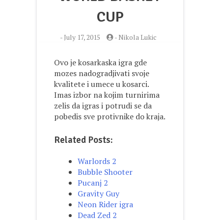
CUP
-
July 17, 2015
-
Nikola Lukic
Ovo je kosarkaska igra gde
mozes nadogradjivati svoje
kvalitete i umece u kosarci.
Imas izbor na kojim turnirima
zelis da igras i potrudi se da
pobedis sve protivnike do kraja.
Related Posts:
Warlords 2
Bubble Shooter
Pucanj 2
Gravity Guy
Neon Rider igra
Dead Zed 2