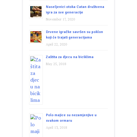
Naseljenici otoka Catan društvena
igra za sve generacije
November 17, 2020
Drvene igračke savršen su poklon
koji će trajati generacijama
April 22, 2020
Zaštita za djecu na biciklima
May 25, 2018
Polo majice su nezamjenjive u
svakom ormaru
April 13, 2018