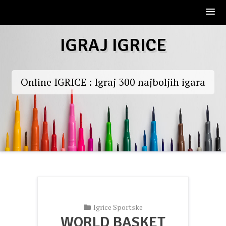
Skip
IGRAJ IGRICE
to
content
Online IGRICE : Igraj 300 najboljih igara
Igrice Sportske
WORLD BASKET