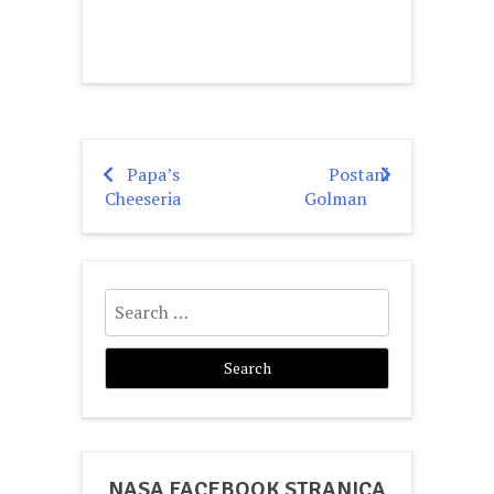
Papa’s
Postani
Post
Cheeseria
Golman
navigation
Search
for:
NASA FACEBOOK STRANICA