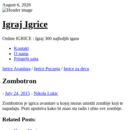
Skip
August 6, 2026
to
content
Igraj Igrice
Online IGRICE : Igraj 300 najboljih igara
Kontakt
O nama
Prijatelji sajta
Igrice Avantura
/
Igrice Pucanja
/
Igrice za decu
Zombotron
-
July 24, 2015
-
Nikola Lukic
Zombotron je igrica avanture u kojoj moras unistiti zombije koji te
napadaju. Prati uputstva kako bi znao sta radis i ubio sve zombije.
Related Posts: