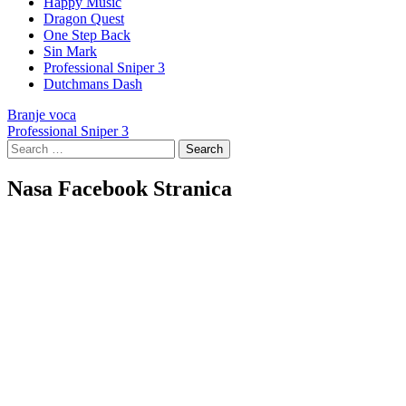
Happy Music
Dragon Quest
One Step Back
Sin Mark
Professional Sniper 3
Dutchmans Dash
Post
Branje voca
Professional Sniper 3
navigation
Search
for:
Nasa Facebook Stranica