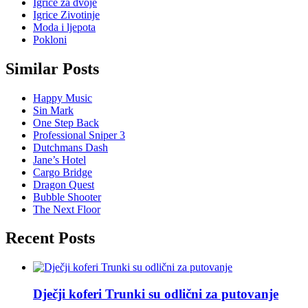
Igrice za dvoje
Igrice Zivotinje
Moda i ljepota
Pokloni
Similar Posts
Happy Music
Sin Mark
One Step Back
Professional Sniper 3
Dutchmans Dash
Jane’s Hotel
Cargo Bridge
Dragon Quest
Bubble Shooter
The Next Floor
Recent Posts
Dječji koferi Trunki su odlični za putovanje