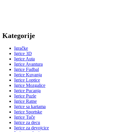
Kategorije
Igračke
Igrice 3D
Igrice Auta
Igrice Avantura
Igrice Fudbal
Igrice Kuvanja
Igrice Loptice
Igrice Mozgalice
Igrice Pucanja
Igrice Puzle
Igrice Ratne
Igrice sa kartama
Igrice Sportske
Igrice Tuče
Igrice za decu
Igrice za devojcice