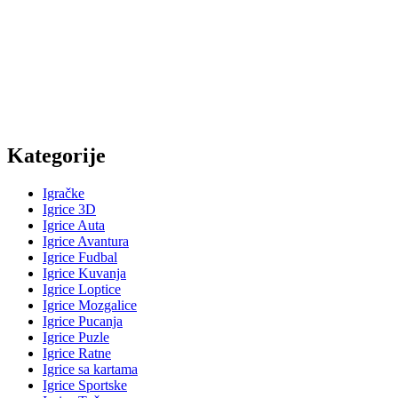
Kategorije
Igračke
Igrice 3D
Igrice Auta
Igrice Avantura
Igrice Fudbal
Igrice Kuvanja
Igrice Loptice
Igrice Mozgalice
Igrice Pucanja
Igrice Puzle
Igrice Ratne
Igrice sa kartama
Igrice Sportske