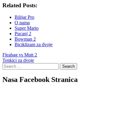
Related Posts:
Bilijar Pro
O nama
Super Mario
Pucanj 2
Bowman 2
Biciklizam za dvoje
Post
Fleabag vs Mutt 2
Tenkici za dvoje
navigation
Search
for:
Nasa Facebook Stranica