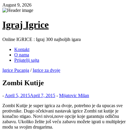
Skip
August 9, 2026
to
content
Igraj Igrice
Online IGRICE : Igraj 300 najboljih igara
Kontakt
O nama
Prijatelji sajta
Igrice Pucanja
/
Igrice za dvoje
Zombi Kutije
-
April 5, 2015
April 7, 2015
-
Mijatovic Milan
Zombi Kutije je super igrica za dvoje, potrebno je da upucas sve
protivnike. Dugo očekivani nastavak igrice Zombi rat kutije je
konačno stigao. Novi nivoi,nove opcije koje garantuju odličnu
zabavu. Ukoliko želite još veću zabavu možete igrati u multiplejer
modu sa svojim drugarima.