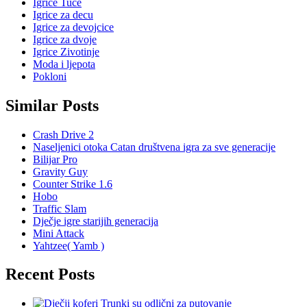
Igrice Tuče
Igrice za decu
Igrice za devojcice
Igrice za dvoje
Igrice Zivotinje
Moda i ljepota
Pokloni
Similar Posts
Crash Drive 2
Naseljenici otoka Catan društvena igra za sve generacije
Bilijar Pro
Gravity Guy
Counter Strike 1.6
Hobo
Traffic Slam
Dječje igre starijih generacija
Mini Attack
Yahtzee( Yamb )
Recent Posts