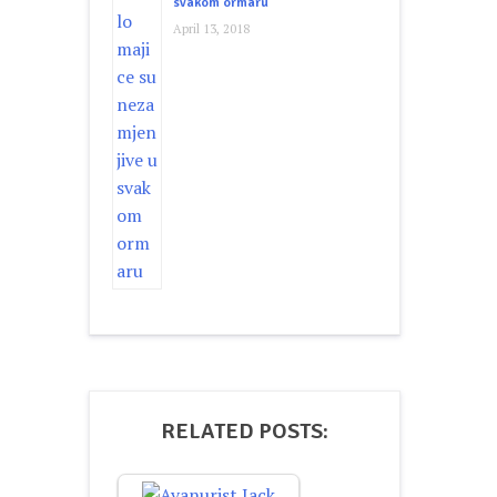
svakom ormaru
April 13, 2018
RELATED POSTS: