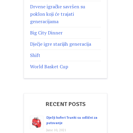
Drvene igračke savršen su
poklon koji će trajati
generacijama
Big City Dinner
Dječje igre starijih generacija
Shift
World Basket Cup
RECENT POSTS
Dječji koferi Trunki su odlični za
putovanje
June 10, 2021