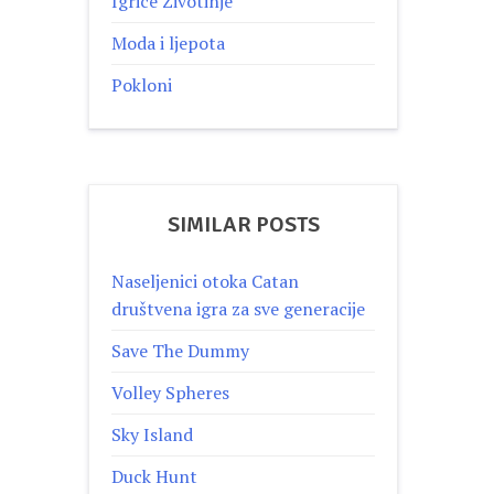
Igrice Zivotinje
Moda i ljepota
Pokloni
SIMILAR POSTS
Naseljenici otoka Catan
društvena igra za sve generacije
Save The Dummy
Volley Spheres
Sky Island
Duck Hunt