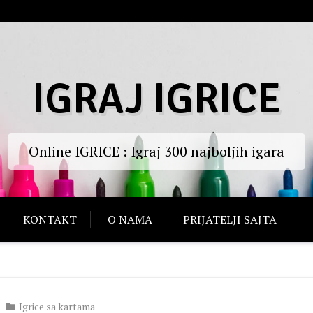
IGRAJ IGRICE
Online IGRICE : Igraj 300 najboljih igara
KONTAKT
O NAMA
PRIJATELJI SAJTA
Igrice sa kartama