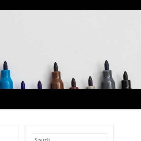
Search