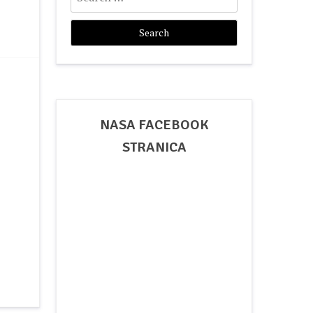
for:
NASA FACEBOOK
STRANICA