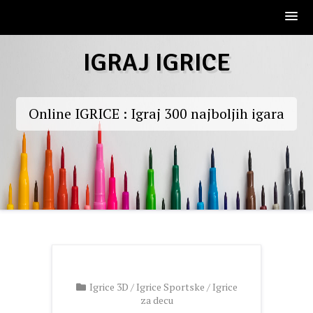
Skip
IGRAJ IGRICE
to
content
Online IGRICE : Igraj 300 najboljih igara
Igrice 3D
/
Igrice Sportske
/
Igrice
za decu