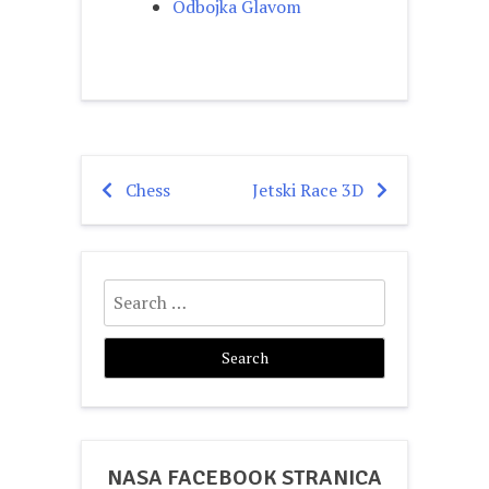
Odbojka Glavom
Chess
Jetski Race 3D
Post
navigation
Search
for:
NASA FACEBOOK STRANICA