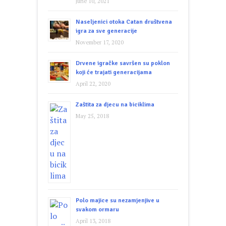
June 10, 2021
Naseljenici otoka Catan društvena
igra za sve generacije
November 17, 2020
Drvene igračke savršen su poklon
koji će trajati generacijama
April 22, 2020
Zaštita za djecu na biciklima
May 25, 2018
Polo majice su nezamjenjive u
svakom ormaru
April 13, 2018