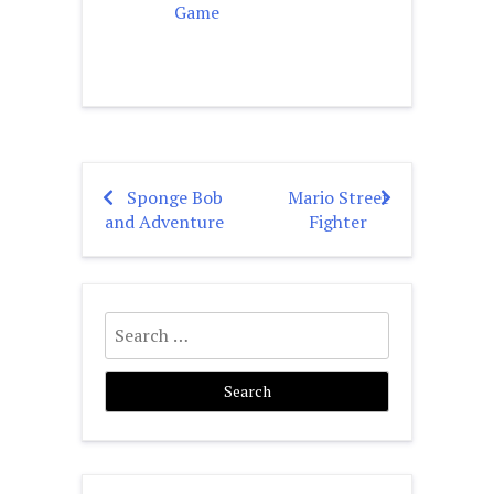
Game
Sponge Bob
Mario Street
Post
and Adventure
Fighter
navigation
Search
for: