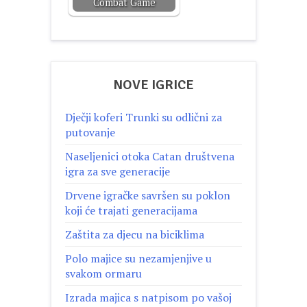
Combat Game
NOVE IGRICE
Dječji koferi Trunki su odlični za
putovanje
Naseljenici otoka Catan društvena
igra za sve generacije
Drvene igračke savršen su poklon
koji će trajati generacijama
Zaštita za djecu na biciklima
Polo majice su nezamjenjive u
svakom ormaru
Izrada majica s natpisom po vašoj