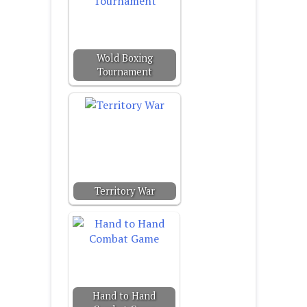
Wold Boxing
Tournament
Territory War
Hand to Hand