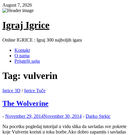
Skip
August 7, 2026
to
content
Igraj Igrice
Online IGRICE : Igraj 300 najboljih igara
Kontakt
O nama
Prijatelji sajta
Tag:
vulverin
Igrice 3D
/
Igrice Tuče
The Wolverine
-
November 29, 2014
November 30, 2014
-
Darko Stekic
Na pocetku pogledaj tutorijal u vidu slika da savladas sve pokrete
koje Vulverin koristi u toku borbe.Ako dobro zapamtis i savladas