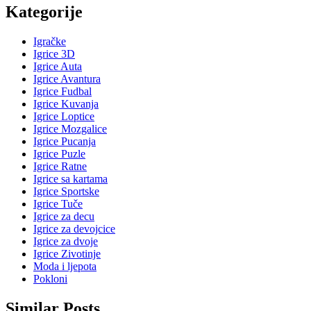
Kategorije
Igračke
Igrice 3D
Igrice Auta
Igrice Avantura
Igrice Fudbal
Igrice Kuvanja
Igrice Loptice
Igrice Mozgalice
Igrice Pucanja
Igrice Puzle
Igrice Ratne
Igrice sa kartama
Igrice Sportske
Igrice Tuče
Igrice za decu
Igrice za devojcice
Igrice za dvoje
Igrice Zivotinje
Moda i ljepota
Pokloni
Similar Posts